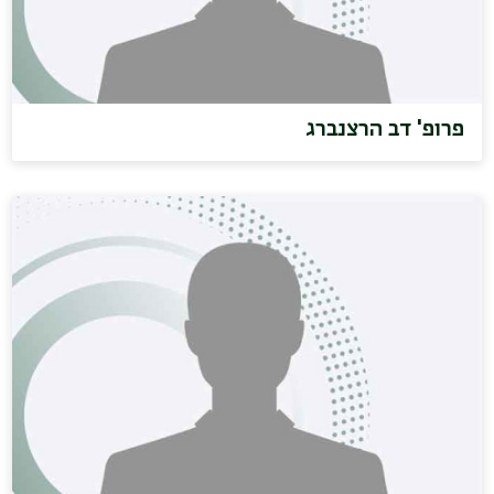
פרופ' דב הרצנברג