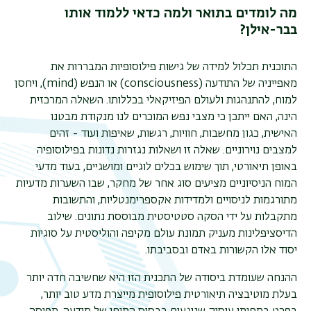
מה לומדים בתואר ולמה כדאי ללמוד אותו
בבר-אילן?
התוכנית תכלול למידה של גישות פילוסופיות המבררות את
מאפייניה של התודעה (
consciousness
) או הנפש (
mind
), ויחסן
למוח, להתנהגות ולעולם הפיזיקאלי בכללותו. השאלה המרכזית
הינה, האם ייתכן כי מצבי נפש המוכרים לנו מנקודת מבטנו
האישית, כגון מחשבות, חוויות, רגשות, שאיפות ועוד - זהים
למצבים נוירוניים. שאלה זו ושאלות נגזרות נדונות בפילוסופיה
באופן תיאורטי, תוך שימוש בכלים לוגיים ומושגיים, בעוד מדעי
המוח הניסיוניים מציעים סוג אחר של מחקר, שבו השערות מדעיות
מתורגמות לניסויים ולמדידות אקספרימנטליות, והתשובות
מתקבלות על ידי הסקה סטטיסטית מבוססת נתונים. שילוב
הדיסציפלינות מעניק תמונת עולם מקיפה והוליסטית על סוגיות
יסוד אלו הקשורות באדם ובסביבתו.
ההנחה שעומדת ביסודה של התכנית הזו היא שחשיבה חדה יותר
בעלת מוטיבציה תיאורטית פילוסופית מייצרת מדע טוב יותר,
תפר