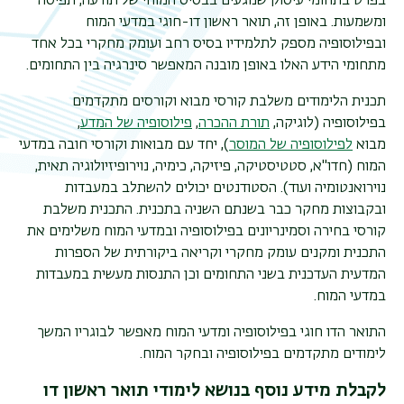
בפרט בתחומי עיסוק שנוגעים בבסיס המוחי של תודעה, תפיסה
משנ
ומשמעות. באופן זה, תואר ראשון דו-חוגי במדעי המוח
ובפילוסופיה מספק לתלמידיו בסיס רחב ועומק מחקרי בכל אחד
מתחומי הידע האלו באופן מובנה המאפשר סינרגיה בין התחומים.
תכנית הלימודים משלבת קורסי מבוא וקורסים מתקדמים
בפילוסופיה (לוגיקה,
תורת ההכרה
,
פילוסופיה של המדע
,
מבוא
לפילוסופיה של המוסר
), יחד עם מבואות וקורסי חובה במדעי
המוח (חדו"א, סטטיסטיקה, פיזיקה, כימיה, נוירופיזיולוגיה תאית,
נוירואנטומיה ועוד). הסטודנטים יכולים להשתלב במעבדות
ובקבוצות מחקר כבר בשנתם השניה בתכנית. התכנית משלבת
קורסי בחירה וסמינריונים בפילוסופיה ובמדעי המוח משלימים את
התכנית ומקנים עומק מחקרי וקריאה ביקורתית של הספרות
המדעית העדכנית בשני התחומים וכן התנסות מעשית במעבדות
במדעי המוח.
התואר הדו חוגי בפילוסופיה ומדעי המוח מאפשר לבוגריו המשך
לימודים מתקדמים בפילוסופיה ובחקר המוח.
לקבלת מידע נוסף בנושא לימודי תואר ראשון דו