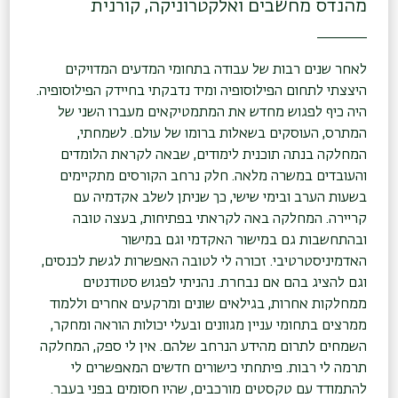
מהנדס מחשבים ואלקטרוניקה, קורנית
לאחר שנים רבות של עבודה בתחומי המדעים המדויקים
היצצתי לתחום הפילוסופיה ומיד נדבקתי בחיידק הפילוסופיה.
היה כיף לפגוש מחדש את המתמטיקאים מעברו השני של
המתרס, העוסקים בשאלות ברומו של עולם. לשמחתי,
המחלקה בנתה תוכנית לימודים, שבאה לקראת הלומדים
והעובדים במשרה מלאה. חלק נרחב הקורסים מתקיימים
בשעות הערב ובימי שישי, כך שניתן לשלב אקדמיה עם
קריירה. המחלקה באה לקראתי בפתיחות, בעצה טובה
ובהתחשבות גם במישור האקדמי וגם במישור
האדמיניסטרטיבי. זכורה לי לטובה האפשרות לגשת לכנסים,
וגם להציג בהם אם נבחרת. נהניתי לפגוש סטודנטים
ממחלקות אחרות, בגילאים שונים ומרקעים אחרים וללמוד
ממרצים בתחומי עניין מגוונים ובעלי יכולות הוראה ומחקר,
השמחים לתרום מהידע הנרחב שלהם. אין לי ספק, המחלקה
תרמה לי רבות. פיתחתי כישורים חדשים המאפשרים לי
להתמודד עם טקסטים מורכבים, שהיו חסומים בפני בעבר.