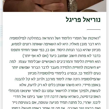
משנ
נוריאל פריגל
"האיכות של חומרי הלימוד ושל ההוראה במחלקה לפילוסופיה
היא דבר מובן מאליו; היא לא השאיפה שאותה רוצים לממש,
מכיוון שהיא כבר הנחת היסוד. אם כן, כפי שאני חוויתי ותופס
כדבר לא פחות חשוב שמוצב כיעד (אם לא אף יותר)
הוא חוויית הלימוד והמרכיבים האנושיים שבלימוד עצמו. למה
יש חשיבות לחוויית הלמידה מעבר לדבר הברור שפשוט יותר
נעים ללמוד כך, ובפרט בלימודי פילוסופיה? מכיוון
שהפילוסופיה הינה שדה לימוד מורכב ולרוב לא קל להבנה
באופן מיידי; היא משהו שנותן כלים לא רק לדעת, אלא
לעשות, ולפיכך אמורה להישאר עמנו גם לאחר שיצאנו מכותלי
האוניברסיטה, כשהיא עושה דרכה דרך שער ביתנו אל חדרי
ליבנו. שהרי, כל מתנה תמיד מגיעה עטופה, אם בעטיפת נייר
ואם ברצון טוב ואהבה. אז מה זה אומר באופן מעשי? בסופו