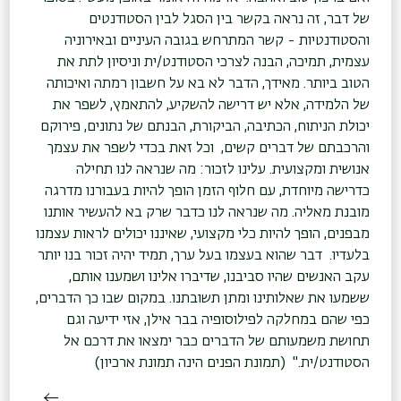
של דבר, זה נראה בקשר בין הסגל לבין הסטודנטים
והסטודנטיות - קשר המתרחש בגובה העיניים ובאירוניה
עצמית, תמיכה, הבנה לצרכי הסטודנט/ית וניסיון לתת את
הטוב ביותר. מאידך, הדבר לא בא על חשבון רמתה ואיכותה
של הלמידה, אלא יש דרישה להשקיע, להתאמץ, לשפר את
יכולת הניתוח, הכתיבה, הביקורת, הבנתם של נתונים, פירוקם
והרכבתם של דברים קשים, וכל זאת בכדי לשפר את עצמך
אנושית ומקצועית. עלינו לזכור: מה שנראה לנו תחילה
כדרישה מיוחדת, עם חלוף הזמן הופך להיות בעבורנו מדרגה
מובנת מאליה. מה שנראה לנו כדבר שרק בא להעשיר אותנו
מבפנים, הופך להיות כלי מקצועי, שאיננו יכולים לראות עצמנו
בלעדיו. דבר שהוא בעצמו בעל ערך, תמיד יהיה זכור בנו יותר
עקב האנשים שהיו סביבנו, שדיברו אלינו ושמענו אותם,
ששמעו את שאלותינו ומתן תשובתנו. במקום שבו כך הדברים,
כפי שהם במחלקה לפילוסופיה בבר אילן, אזי ידיעה וגם
תחושת משמעותם של הדברים כבר ימצאו את דרכם אל
הסטודנט/ית." (תמונת הפנים הינה תמונת ארכיון)