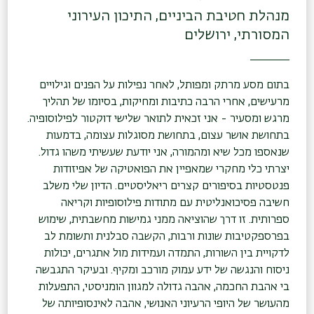
מנהלת חטיבת הביניים, התיכון העירוני
המסורתי, ירושלים
בתום מסע מרתק ומפותל, לאחר נפילות על הפנים וגילויים
מרעישים, אחרי הרבה כתיבות ומחיקות, בסיומו של תהליך
מרגש ומסעיר - אני זכאית לתואר שלישי דוקטור לפילוסופיה.
בתחושת אושר עצום, בתחושת מסוגלות עצומה, בדמעות
שנאספו מכל שיא ומהמורה, אני יודעת שעשיתי משהו גדול.
יצרתי כלי מחקרי שמאפיין את הפואטיקה של אפיזודות
פנטסטיות בסיפורים קצרים ריאליסטיים. הדיון שלי משלב
חשיבה פסיכואנליטית עם מתודות פילוסופיות וקריאה
ספרותית. זו דרך שהוציאה ממני גמישות מחשבתית, שימוש
בפרספקטיבות שונות ורבות, הקשבה סבלנית ותשומת לב
לדקויית בין השורות, התמדה ועמידות מול אתגרים, יכולות
ניסוח והנגשה של ידע עמוק מורכב ומקיף. ובעיקר התגבשה
בי אהבת החכמה, אהבה גדולה למגוון הומניסטי, התפעלות
מהעושר של היופי הרעיוני האנושי, אהבה לאינסופיותה של