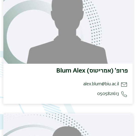
פרופ' (אמריטוס) Blum Alex
alex.blum@biu.ac.il
0505821613
תפר