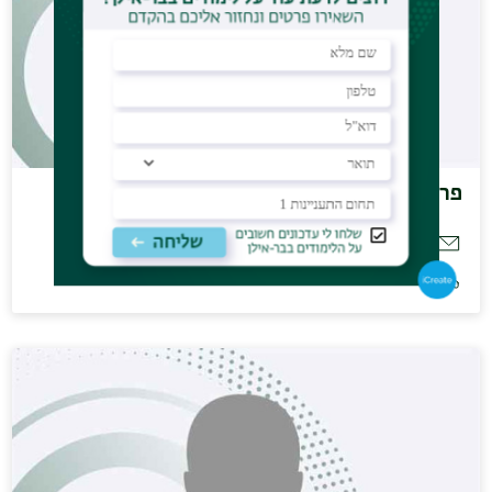
פרופ' זהר נעם
noam.zohar@biu.ac.il
531-8256 (03)