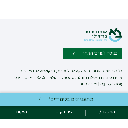
כניסה לעורכי האתר
כל הזכויות שמורות: המחלקה לפילוסופיה, הפקולטה למדעי הרוח |
אוניברסיטת בר אילן רמת גן 5290002 | טלפון: 03-5318256 | פקס:
03-7384109 |
יצירת קשר
מתעניינים בלימודים?
לימודי פילוסופיה
באוניברסיטת בר-אילן
פיתוח:
אגף תקשוב, אוניברסיטת בר-אילן
התקשר/י
יצירת קשר
מיקום
קידום:
Emarker קידום אתרים
הצהרת נגישות
מדיניות פרטיות
אקדימה בר-אילן