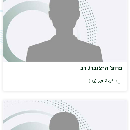
משנ
פרופ' הרצנברג דב
531-8256 (03)