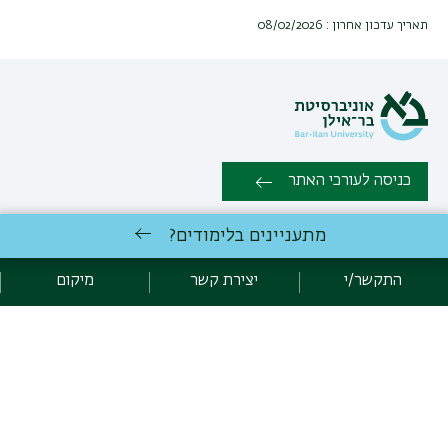
תאריך עדכון אחרון : 08/02/2026
כניסה לעורכי האתר
מתעניינים בלימודים?
כל הזכויות שמורות: המחלקה לפילוסופיה, הפקולטה למדעי הרוח |
אוניברסיטת בר אילן רמת גן 5290002 | טלפון: 03-5318256 | פקס:
התקשר/י
יצירת קשר
מיקום
03-7384109 |
יצירת קשר
לימודי פילוסופיה
באוניברסיטת בר-אילן
פיתוח:
אגף תקשוב, אוניברסיטת בר-אילן
קידום:
Emarker קידום אתרים
הצהרת נגישות
מדיניות פרטיות
אקדימה בר-אילן