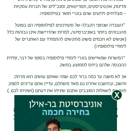
מדינות, אקטיביסטים, תסריטאים, ומנכ״לים של חברות עסקיות
- מצליחים וידועים שהם בוגרי תואר בפילוסופיה
.
*
העובדה שנתוני הקבלה של סטודנטים לפילוסופיה הם בפועל
מהגבוהים ביותר באוניברסיטה, למרות שהדרישות אינן גבוהות כלל
(אנשים לא חכמים פשוט מתקשים להתמודד עם האתגרים של
לימודי פילוסופיה)
.
*
המשרות שמאיישים בוגרי לימודי פילוסופיה בסופו של דבר, ומידת
ההכנסה שלהם ביחס לממוצע במשק
.
אך לא משנה עד כמה ברור לכם שמה שאתם עושים הוא מרתק
וחשוב, ובחשבון אחרון גם מאד משתלם, עדיין אתם צריכים לספק
תשובות לשאלות הסובבים אתכם שיניחו את דעתם (ושיניחו לכם..)
.
לקבלת מידע על אודות לימודי פילוסופיה או
להרשמה ללימודי תואר בפילוסופיה במחלקה
לפילוסופיה בבר-אילן צרו קשר דרך
עמוד צור
קשר
או בטלפון: 03-5318256