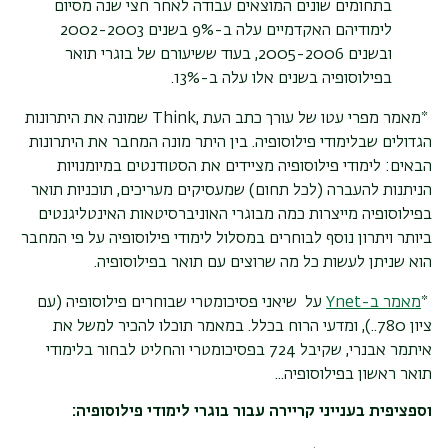
בתחומים שונים המוצאים עבודה לאחר חצי שנה מסיום
לימודיהם האקדמיים עלה ב-9% בשנים 2002-2003
ובשנים 2005-2006, בעוד ששיעורם של בוגרי תואר
בפילוסופיה בשנים אלו עלה ב-13%.
*
מאמר מפרי עטו של עורך כתב העת
Think,
שמונה את היתרונות
הגדולים שבלימודי פילוסופיה. בין היתר מונה המחבר את היתרונות
הבאים: לימודי פילוסופיה מציידים את הסטודנטים במיומנויות
הניתנות להעברה (לכל תחום) שמעסיקים מעריכים, תוכניות תואר
בפילוסופיה מייצרות כמה מבוגרי האוניברסיטאות האינטליגנטים
ביותר ויתרון נוסף לבוחרים במסלול לימודי פילוסופיה על פי המחבר
הוא שניתן לעשות כל מה שרוצים עם תואר בפילוסופיה.
*
מאמר ב-Ynet
על שיאני פסיכומטרי שבוחרים פילוסופיה (עם
ציון 780..), ומדעי הרוח בכלל
.
במאמר תוכלו להכיר למשל את
איתמר אבנרי, שקיבל 724 בפסיכומטרי והחליט לבחור בלימודי
תואר ראשון בפילוסופיה..
.
וספציפית בענייני קריירה עבור בוגרי לימודי פילוסופיה: