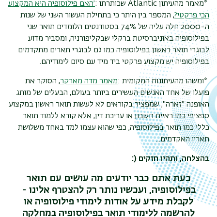
*
מאמר מהעיתון
Atlantic
שכותרתו
:
׳האם פילוסופיה היא המקצוע
הכי פרקטי?
, המספר בין היתר כי בתחילת העשור השני של שנות
ה-2000 חלה עליה של 74% בסטודנטים הלומדים תואר שני
בפילוסופיה באוניברסיטת ברקלי שבקליפורניה, ומסביר מדוע
לבוגרי תואר ראשון בפילוסופיה כמו גם לבוגרי תארים מתקדמים
בפילוסופיה יש מקצוע פרקטי ביד מיד עם סיום לימודיהם.
*
ומשהו מהעיתונות המקומית
:
מאמר מדה מארקר
, הסוקר את
פועלו של אחד האנשים העשירים ביותר בעולם, הבעלים של מותג
האופנה "זארה", שמפציר בקוראים לא לעשות תואר ראשון במקצוע
ספציפי כמו ראיית חשבון או עריכת דין, אלא קורא ללמוד תואר
כללי כמו תואר בפילוסופיה, כפי שהוא עצמו למד באחד משלושת
תאריו האקדמים...
בהצלחה, ותהיו חזקים
:)
כעת אתם כבר יודעים מה עושים עם תואר
בפילוסופיה, ועכשיו נותר רק להצטרף אלינו -
לקבלת מידע על אודות לימודי פילוסופיה או
להרשמה ללימודי תואר בפילוסופיה במחלקה