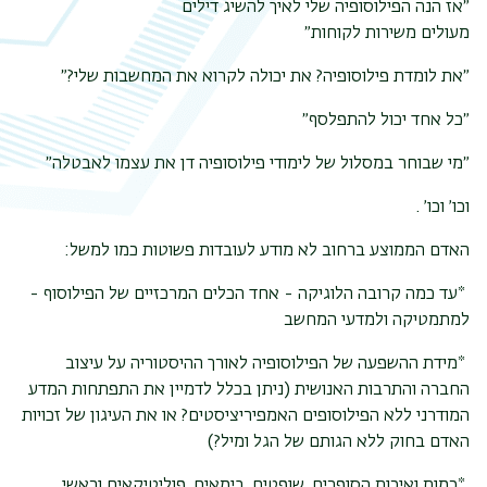
״אז הנה הפילוסופיה שלי לאיך להשיג דילים
משנ
מעולים משירות לקוחות״
״את לומדת פילוסופיה? את יכולה לקרוא את המחשבות שלי?״
״כל אחד יכול להתפלסף״
״מי שבוחר במסלול של לימודי פילוסופיה דן את עצמו לאבטלה״
וכו׳ וכו׳
.
האדם הממוצע ברחוב לא מודע לעובדות פשוטות כמו למשל
:
*
עד כמה קרובה הלוגיקה - אחד הכלים המרכזיים של הפילוסוף -
למתמטיקה ולמדעי המחשב
*
מידת ההשפעה של הפילוסופיה לאורך ההיסטוריה על עיצוב
החברה והתרבות האנושית (ניתן בכלל לדמיין את התפתחות המדע
המודרני ללא הפילוסופים האמפיריציסטים? או את העיגון של זכויות
האדם בחוק ללא הגותם של הגל ומיל?)
*
כמות ואיכות הסופרים, שופטים, בימאים, פוליטיקאים וראשי