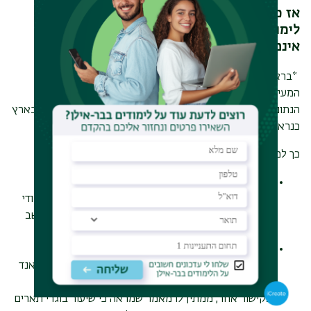
אז כדי לעזור לכם קצת לענות על שאלות בנושא
לימודי פילוסופיה, דגמנו עבורכם כמה מקורות
אינפורמטיביים
:
*
בראש ובראשונה
דף הקישורים העשיר הזה,
,
למבחר כתבות
המעידות על היתרונות הפרקטיים הרבים של לימודי פילוסופיה.
הנתונים הסטטיסטיים מתייחסים למצב בארה״ב, אולם המצב בארץ
כנראה לא מאד שונה, אם כי לא מצאנו נתונים מדויקים.
כך למשל, תמצאו ברשימת הקישורים:
כתבה מרתקת על איש העסקים והיזם היהודי האמריקני
מארק קיובן שמצוטט כבר בראש הכתבה כטוען ש: "לימודי
פילוסופיה עתידים להיות שווים יותר מלימודי מדעי המחשב
בעתיד הקרוב".
בקישור אחר תוכלו לשמוע הרצאה נהדרת על הערך של
לימודי פילוסופיה מאת הפילוסוף, הסופר והלוגיקן, ברטראנד
ראסל.
בקישור אחר, ממתין לו מאמר שמראה כי שיעור בוגרי תארים