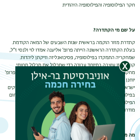
חקר הפילוסופיה והפילוסופיה היהודית
על שם מי הקתדרה
?
קתדרת מזור הוקמה בראשית שנות השבעים של המאה הקודמת.
בעלת הקתדרה הראשונה הייתה פרופ' אליענה אמדו לוי ולנסי ז"ל,
שמחקריה התמקדו בפילוסופיה, פסיכואנליזה וזיקתן ליהדות.
קתדרה זו עוצבה במיוחד עבורה כדי שתכלול את מכלול תחומי
מחקריה המשלבים פילוסופיה ויהדות. בעל הקתדרה השני היה פרופ'
יוחנן סילמן ז"ל שגם הוא שילב במחקריו פילוסופיה ומחשבת
ישראל. בעל הקתדרה הנוכחי הוא פרופ' אבי שגיא. מחקריו עוסקים
בפילוסופיה קונטיננטלית, אתיקה, פילוסופיה של הדת ועוד. בתחום
הפילוסופיה היהודית תחומי מחקריו כוללים: פילוסופיה יהודית
מודרנית, פילוסופיה של ההלכה, חקר המחשבה הרבנית, ועוד.
תפר
מה מציעה הקתדרה
?