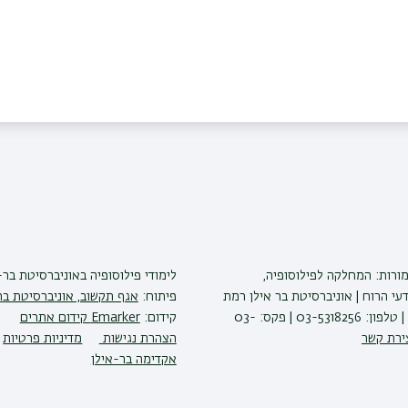
מורות: המחלקה לפילוסופיה,
לימודי פילוסופיה
באוניברסיטת בר-
י הרוח | אוניברסיטת בר אילן רמת
פיתוח:
אגף תקשוב, אוניברסיטת בר
גן 5290002 | טלפון: 03-5318256 | פקס: 03-
קידום:
Emarker קידום אתרים
ירת קשר
הצהרת נגישות
מדיניות פרטיות
אקדימה בר-אילן