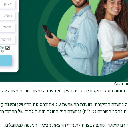
רסים
פירסומים
ד"ר אפרת רם טיקטין הצטרפה לסגל המחלקה לפילוסופיה בשנת 2009 ומתמחה בתחומים ביואתיקה, אתיקה יישו
ילוסופיה של החינוך.
 שני ושלישי באוניברסיטת בר־אילן. תואר ראשון במדעי החברה (בהצטיי
קה (בהצטיינות) ותואר שלישי בפילוסופיה פוליטית וביואתיקה; "צדק חלו
ורט שלה.
ר רם טיקטין התמחות פוסט־דוקטורט בקריה האקדמית אונו ושימשה עורכת משנה ש
 לחקר הפוריות (איל"ה) ובוועדת חוק החולה הנוטה למות של המרכז הר