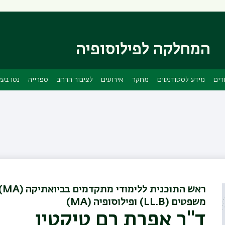
דילוג
דילוג
לתוכן
לתפריט
ניווט
העיקרי
ראשי
המחלקה לפילוסופיה
דים
מידע לסטודנטים
מחקר
אירועים
לציבור הרחב
ספרייה
נסו בע
רא
משפטים (LL.B) ופילוסופיה (MA)
ד"ר אפרת רם טיקטין