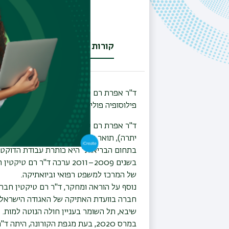
קורות חיים
מחקר
קו
(לשונית
פעילה)
פילוסופיה פוליטית, פילוסופיה של המשפט ופ
ד"ר אפרת רם טיקטין השלימה תארים ראשון,
יתרה), תואר שני בפילוסופיה במגמת ביואתי
בתחום הבריאות" היא כותרת עבודת הדוקט
בשנים 2009–2011 ערכה ד"
של המרכז למשפט רפואי וביואתיקה.
חברה בוועדת האתיקה של האגודה הישראלית
שיבא, תל השומר בעניין חולה הנוטה למות.
במרס 2020, בעת מגפת הקורונה, היתה ד"ר רם טיקטין שותפה בצוות לתעדוף הקצאת מכשירי הנשמה למטופלים.