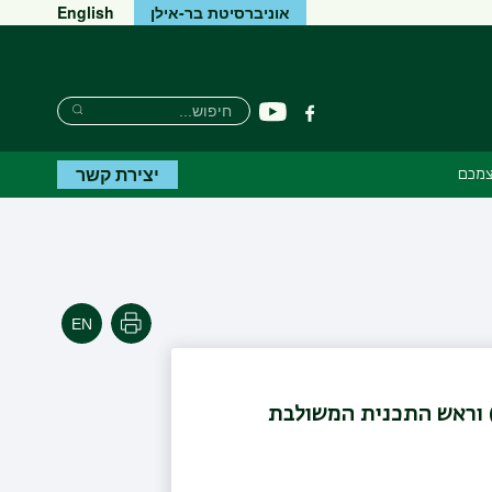
אוניברסיטת בר-אילן
English
חיפוש
חיפוש
יוטיוב
פייסבוק
חיפוש
יצירת קשר
צמכם
הדפסה
ש התוכנית ללימודי מתקדמים בביואתיקה (MA) וראש התכנית המשולבת