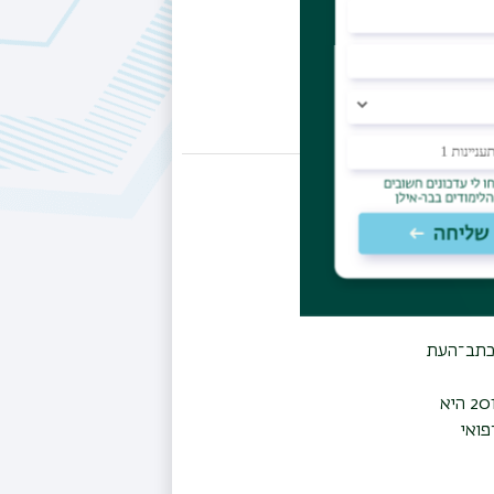
מית,
נות
קתי
ל כתב־העת
נוסף על הוראה ומחקר, ד"ר רם טיקטין חברה בוועדת הביקורת ובוועדת המשמעת של אוניברסיטת בר־אילן ומשנת 2015 היא
פואי