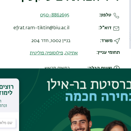
טלפון
050-8862695
דוא"ל
efrat.ram-tiktin@biu.ac.il
משרד
בניין 1002, חדר 204
תחומי עניין
אתיקה
,
פילוסופיה פוליטית
שעות קבלה
בתאום מראש
אתר אישי
//sites.biu.ac.il/efrat-ram-tiktin
תחומי מחקר
אתיקה
פילוסופיה פוליטית