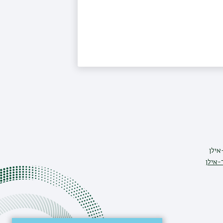
אילן
-אילן